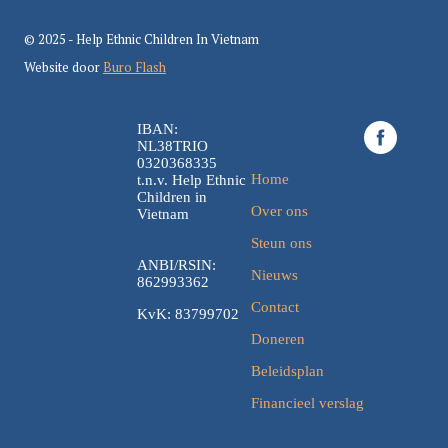
© 2025 - Help Ethnic Children In Vietnam
Website door
Buro Flash
IBAN:
NL38TRIO
0320368335
Home
t.n.v. Help Ethnic
Children in
Over ons
Vietnam
Steun ons
ANBI/RSIN:
Nieuws
862993362
Contact
KvK: 83799702
Doneren
Beleidsplan
Financieel verslag